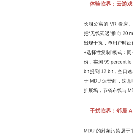
体验临界：云游戏、V
长租公寓的 VR 看房
把“无线延迟”推向 20 
出现干扰，单用户时延仍会 ji
+选择性复制”模式：同一
份，实测 99 percent
bit 提到 12 bit
于 MDU 运营商，这
扩展坞，节省布线与 MDF
干扰临界：邻居 A
MDU 的射频污染属于“同频