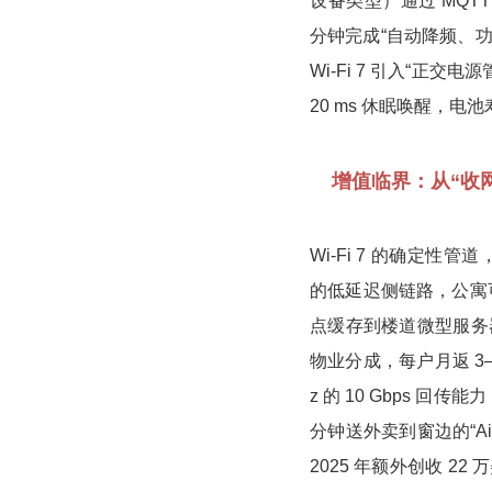
设备类型）通过 MQTT
分钟完成“自动降频、功
Wi-Fi 7 引入“正交电源管
20 ms 休眠唤醒，电
增值临界：从“收网
Wi-Fi 7 的确定性
的低延迟侧链路，公寓可部署
点缓存到楼道微型服务器
物业分成，每户月返 3–
z 的 10 Gbps 
分钟送外卖到窗边的“Air
2025 年额外创收 22 