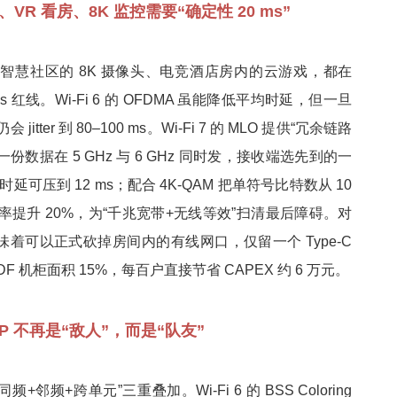
R 看房、8K 监控需要“确定性 20 ms”
、智慧社区的 8K 摄像头、电竞酒店房内的云游戏，都在
ms 红线。Wi-Fi 6 的 OFDMA 虽能降低平均时延，但一旦
tter 到 80–100 ms。Wi-Fi 7 的 MLO 提供“冗余链路
份数据在 5 GHz 与 6 GHz 同时发，接收端选先到的一
ile 时延可压到 12 ms；配合 4K-QAM 把单符号比特数从 10
，空口速率提升 20%，为“千兆宽带+无线等效”扫清最后障碍。对
意味着可以正式砍掉房间内的有线网口，仅留一个 Type-C
 机柜面积 15%，每百户直接节省 CAPEX 约 6 万元。
P 不再是“敌人”，而是“队友”
+邻频+跨单元”三重叠加。Wi-Fi 6 的 BSS Coloring