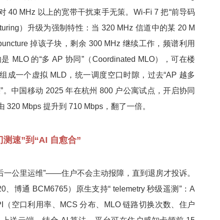
40 MHz 以上的宽带干扰束手无策。Wi-Fi 7 把“前导码
ncturing）升级为强制特性：当 320 MHz 信道中的某 20 M
uncture 掉该子块，剩余 300 MHz 继续工作，频谱利用
MLO 的“多 AP 协同”（Coordinated MLO），可在楼
AP 组成一个虚拟 MLD，统一调度空口时隙，过去“AP 越多
快”。中国移动 2025 年在杭州 800 户公寓试点，开启协同
20 Mbps 提升到 710 Mbps，翻了一倍。
测速”到“AI 自愈合”
最后一公里运维”——住户不会主动报障，直到退房才投诉。
220、博通 BCM6765）原生支持“ telemetry 秒级遥测”：A
项 KPI（空口利用率、MCS 分布、MLO 链路切换次数、住户