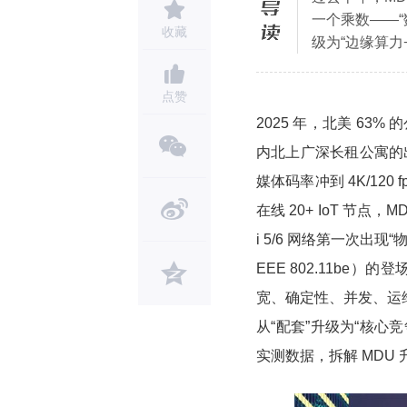
导读
一个乘数——“
收藏
级为“边缘算
流。当住户愿意
量”与物业分成
点赞
2026 年开始
2025 年，北美 63
样，被资本市
内北上广深长租公寓的出
媒体码率冲到 4K/12
在线 20+ IoT 节点，M
i 5/6 网络第一次出现
EEE 802.11be
宽、确定性、并发、运维
从“配套”升级为“核心竞
实测数据，拆解 MDU 