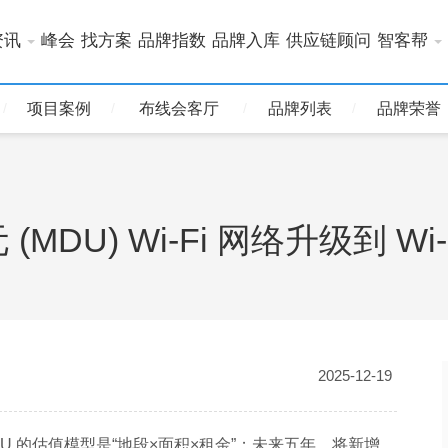
资讯
峰会
找方案
品牌指数
品牌入库
供应链顾问
智客帮
项目案例
布线会客厅
品牌列表
品牌荣誉
DU) Wi-Fi 网络升级到 Wi-
2025-12-19
U 的估值模型是“地段×面积×租金”；未来五年，将新增