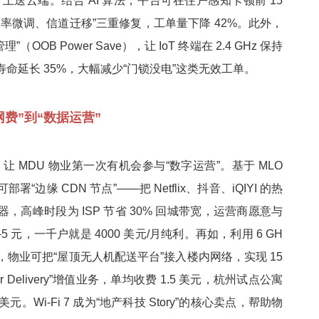
 上送云端。结合 AI 算法，平台可在住户感知卡顿前 15
率微调、信道迁移”三重修复，工单量下降 42%。此外，
理”（OOB Power Save），让 IoT 终端在 2.4 GHz 保持
池寿命延长 35%，大幅减少“门锁没电”这类无效工单。
费”到“数据运营”
管道，让 MDU 物业第一次有机会参与“数字运营”。基于 MLO
“边缘 CDN 节点”——把 Netflix、抖音、iQIYI 的热
，高峰时段为 ISP 节省 30% 回城带宽，运营商愿意与
5 元，一千户就是 4000 美元/月纯利。再如，利用 6 GH
回传能力，物业可把“屋顶无人机配送平台”接入楼内网络，实现 15
 Delivery”增值业务，单均收费 1.5 美元，杭州试点公寓
万美元。Wi-Fi 7 成为“地产科技 Story”的核心卖点，帮助物