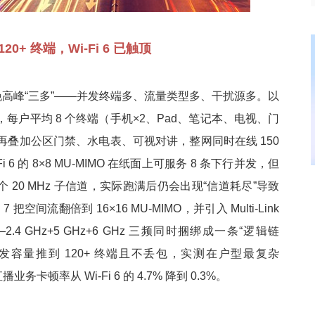
20+ 终端，Wi-Fi 6 已触顶
晚高峰“三多”——并发终端多、流量类型多、干扰源多。以
，每户平均 8 个终端（手机×2、Pad、笔记本、电视、门
再叠加公区门禁、水电表、可视对讲，整网同时在线 150
i 6 的 8×8 MU-MIMO 在纸面上可服务 8 条下行并发，但
40 个 20 MHz 子信道，实际跑满后仍会出现“信道耗尽”导致
 7 把空间流翻倍到 16×16 MU-MIMO，并引入 Multi-Link
——2.4 GHz+5 GHz+6 GHz 三频同时捆绑成一条“逻辑链
并发容量推到 120+ 终端且不丢包，实测在户型最复杂
务卡顿率从 Wi-Fi 6 的 4.7% 降到 0.3%。