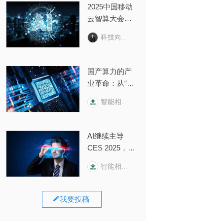
2025中国移动
云智算大会回
顾：云智变
科技向令说
革，AI+跃迁
国产算力的产
业革命：从“纸
面算力”到“生产
智能相对论
力转化”的“惊险
一跃”
AI继续主导
CES 2025，一
场关于“输
智能相对论
入”与“输出”的
变革正在打响
我要投稿