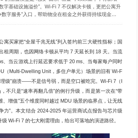
数字基础设施溢价”。Wi-Fi 7 不仅解决卡顿，更把公寓升
力+数字服务”入口，帮助物业在租金之外获得持续现金
为“确定性无线”多付 3% 租金，当运营商愿意为“边缘流
，Wi-Fi 7 的升级就不再是成本，而是资产增值的杠杆。
，没有 Wi-Fi 7 的 MDU，将像今天没有电梯的老旧小区一
% 的公寓买家把“全屋千兆无线”列入签约前三大硬性指标；国
场默默折价。
租周期，也因网络卡顿从平均 7 天延长到 18 天。当流
0 fps、当云游戏上行延迟要求低于 20 ms、当每家每户同时
DU（Multi-Dwelling Unit，多住户单元）场景的旧有 Wi-F
“物理级”崩溃——不是信号弱，而是空口被吃完。Wi-Fi 7（I
）的登场，不只是“速率再翻几倍”的例行升级，而是第一次在“带
、增值”五个维度同时越过 MDU 场景的临界点，让无线
争力”。本文结合 2024-2025 年运营商试点报告与芯片级
升级 Wi-Fi 7 的七大刚需理由，给出可落地的演进路径。