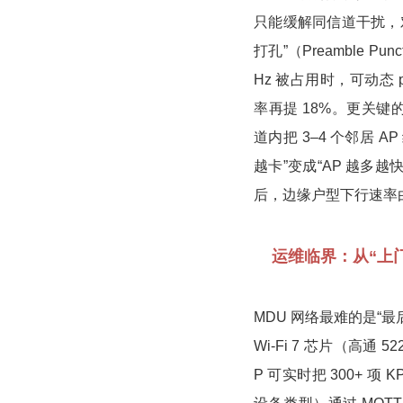
只能缓解同信道干扰，对 
打孔”（Preamble Pu
Hz 被占用时，可动态 p
率再提 18%。更关键的是 
道内把 3–4 个邻居 
越卡”变成“AP 越多越
后，边缘户型下行速率由 3
运维临界：从“上门
MDU 网络最难的是“
Wi-Fi 7 芯片（高通 5
P 可实时把 300+ 