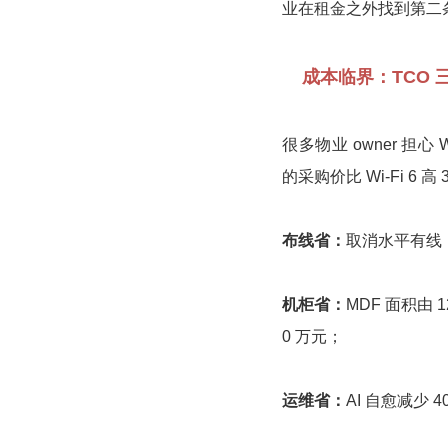
业在租金之外找到第二
成本临界：TCO 
很多物业 owner 担心 W
的采购价比 Wi-Fi 6 
布线省：
取消水平有线，每
机柜省：
MDF 面积由 1
0 万元；
运维省：
AI 自愈减少 