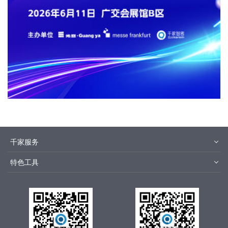
千家服务
智客号
千家培训
特色工具
品牌指数
千家论坛
报价优选
安装优选
方快3
集成商优选