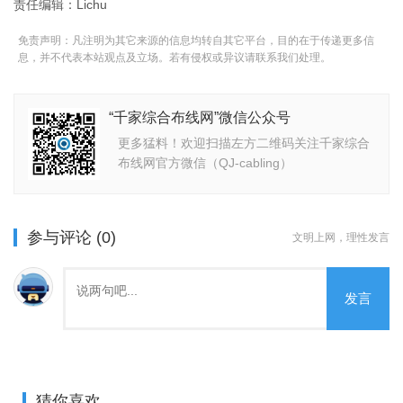
责任编辑：Lichu
免责声明：凡注明为其它来源的信息均转自其它平台，目的在于传递更多信
息，并不代表本站观点及立场。若有侵权或异议请联系我们处理。
“千家综合布线网”微信公众号
更多猛料！欢迎扫描左方二维码关注千家综合
布线网官方微信（QJ-cabling）
参与评论 (0)
文明上网，理性发言
发言
猜你喜欢