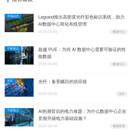
市场动态
Legrand推出高密度光纤彩色标识系统，助力
AI数据中心简化布线管理
2026-08-05
数据中心
千家视点
超越 PUE：为何 AI 数据中心需要可验证的性
能数据
2026-08-05
数据中心
光纤
光纤：备受瞩目的供应链
2026-08-05
光纤
千家视点
AI热潮背后的电力难题：为什么数据中心正在
竞相升级电力基础设施？
2026-08-06
能源管理