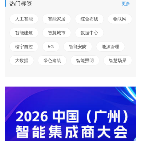
热门标签
更多
人工智能
智能家居
综合布线
物联网
智能建筑
智慧城市
数据中心
楼宇自控
5G
智能安防
能源管理
大数据
绿色建筑
智能照明
智慧场景