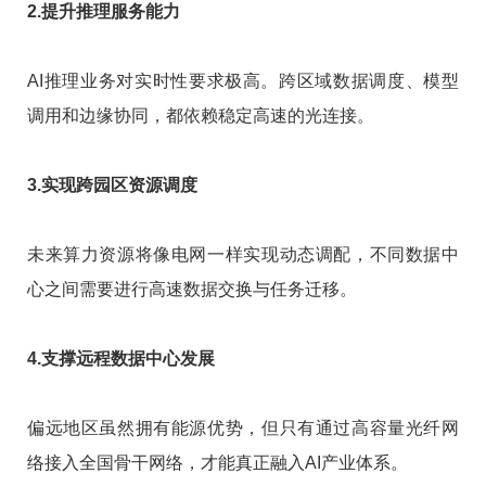
2.提升推理服务能力
AI推理业务对实时性要求极高。跨区域数据调度、模型
调用和边缘协同，都依赖稳定高速的光连接。
3.实现跨园区资源调度
未来算力资源将像电网一样实现动态调配，不同数据中
心之间需要进行高速数据交换与任务迁移。
4.支撑远程数据中心发展
偏远地区虽然拥有能源优势，但只有通过高容量光纤网
络接入全国骨干网络，才能真正融入AI产业体系。